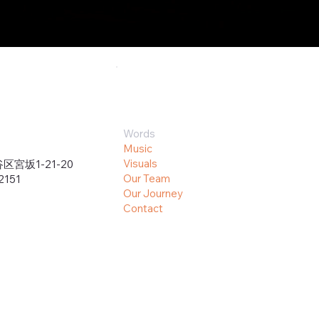
Words
Music
Visuals
宮坂1-21-20
Our Team
 2151
Our Journey
Contact