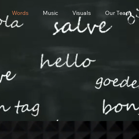
Words
Music
Visuals
Our Team