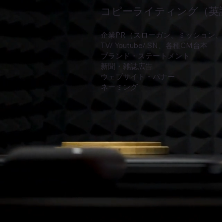
コピーライティング（英
企業PR（スローガン、ミッション
TV/ Youtube/ SN、各種CM台本
ブランド・ステートメント
新聞・雑誌広告
ウェブサイト・バナー
ネーミング